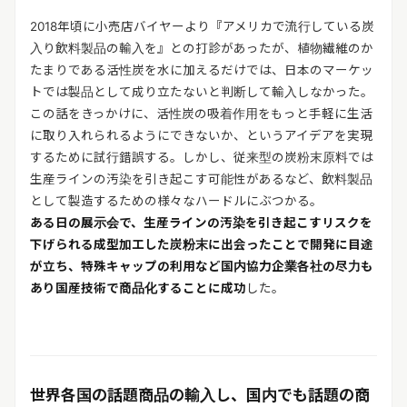
2018年頃に小売店バイヤーより『アメリカで流行している炭
入り飲料製品の輸入を』との打診があったが、植物繊維のか
たまりである活性炭を水に加えるだけでは、日本のマーケッ
トでは製品として成り立たないと判断して輸入しなかった。
この話をきっかけに、活性炭の吸着作用をもっと手軽に生活
に取り入れられるようにできないか、というアイデアを実現
するために試行錯誤する。しかし、従来型の炭粉末原料では
生産ラインの汚染を引き起こす可能性があるなど、飲料製品
として製造するための様々なハードルにぶつかる。
ある日の展示会で、生産ラインの汚染を引き起こすリスクを
下げられる成型加工した炭粉末に出会ったことで開発に目途
が立ち、特殊キャップの利用など国内協力企業各社の尽力も
あり国産技術で商品化することに成功
した。
世界各国の話題商品の輸入し、国内でも話題の商