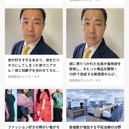
ーター”を開発「合同会社クレン
ズ・ラボ」
炭が好きすぎるあまり、炭をビジ
炭に憑りつかれた社長が食用炭を
ネスにしてしまった炭マニアさ
使用し、大ヒット商品を開発！
ん！炭と和菓子を合わせて大ヒッ
15秒で完成する新感覚わらび
ト！唯一無二の食用炭を開発！合
合同会社クレンズ・ラボ
餅！SNSでも話題になった黒い
同会社クレンズ・ラボ 代表 加
合同会社クレンズ・ラボ
水！合同会社クレンズ・ラボ 代
藤 敏幸（かとう・としゆき）
表 加藤 敏幸（かとう・としゆ
き）※大ヒット商品の開発者とし
て、加藤氏への取材が可能です
ファッション好きの障がい者がモ
患者数が増加する不妊治療の分野