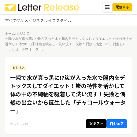
☰
配信する
すべて
グルメ
ビジネス
ライフスタイル
ホーム
›
ビジネス
›
✕
ログイン
✕
一瞬で水が真っ黒に⁉炭が入った水で腸内をデトックスしてダイエット！炭の特性を
活かして体の中の不純物を吸着して洗い流す！失敗と偶然の出会いから誕生した
「チャコールウォーター」
すべての記事
配信
プレスリリース配信ユーザー
企業ユーザーでログイン
ビジネス
グルメ
する
受信
一瞬で水が真っ黒に⁉炭が入った水で腸内をデ
レターリリース受信ユーザー
ビジネス
メディアユーザーでログインする
トックスしてダイエット！炭の特性を活かして
レターリリースを受信（メディア登
体の中の不純物を吸着して洗い流す！失敗と偶
録）
ライフスタイル
然の出会いから誕生した「チャコールウォータ
ー」
無料会員登録
ポスト
シェア
2024.05.13
ログイン