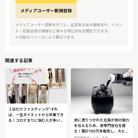
メディアユーザー新規登録
メディアユーザー登録を行うと、企業担当者の連絡先や、イベン
ト・記者会見の情報など様々な特記情報を閲覧できます。
※ 内容はリリースにより異なります。
関連する記事
２日だけファスティング”すれ
ば、一生ダイエットから卒業でき
炭に憑りつかれた社長が炭の魅力
る！コロナ太りに悩む人が多い
を伝えるため、炭専門会社を設
今、注目のダイエット法が登場！
立！累計100万本販売し、大ヒッ
「５：２（ファイブツー）ダイエ
トした竹炭の水“チャコールウォ
ット」
合同会社クレンズ・ラボ