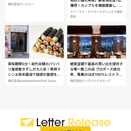
始めた婚礼事業】顧客満足度1位
業界の風雲児が展開！ 株式会社
株式会社ウィルビー
獲得！カップルを徹底調査し、ス
ウィルビー ※各店舗でのグルメロ
タッフ総出で考える唯一無二
アイ・ケイ・ケイホールディングス株式
ケ、真瀬氏へのインタビュー取材
の”チームウェディング”が人気
会社
が可能です！
アイ・ケイ・ケイホールディング
ス株式会社 ※挙式までの取材、
代表取締役会長兼社長CEO金子氏
への取材が可能です！
賞味期限5分！前代未聞のパリパ
絶景空間で最高の思い出を提供す
リ食感巻きずしが大人気！専用マ
る唯一無二の店 プロポーズ成功
シン＆粉末醤油で魅惑の食感を実
率、驚異のほぼ100％レストラン
現！ 口コミ評価4.8の巻きずし専
「GINGER’S BEACH
株式会社kamibito/Hand Roll Tokyo
株式会社ラックバッググループ
門店「Hand Roll Tokyo」＠浅草
SUNSHINE」＠池袋 ※店舗ロケ、
※店舗ロケ・試食ロケ、仕掛け人
店舗マネージャー・髙橋さんへの
の寺北氏への取材が可能です！
インタビュー取材が可能です！