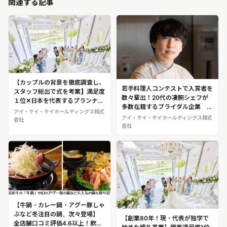
関連する記事
【カップルの背景を徹底調査し、
若手料理人コンテストで入賞者を
スタッフ総出で式を考案】満足度
数々輩出！20代の凄腕シェフが
１位✕日本を代表するプランナー
多数在籍するブライダル企業 ア
が在籍するウェディング会社 ア
アイ・ケイ・ケイホールディングス株式
イ・ケイ・ケイホールディングス
アイ・ケイ・ケイホールディングス株式
イ・ケイ・ケイホールディングス
会社
株式会社※伊藤シェフへの取材が
会社
株式会社
可能です！
【牛鍋・カレー鍋・アグー豚しゃ
ぶなど冬注目の鍋、次々登場】
【創業80年！現・代表が独学で
全店舗口コミ評価4.6以上！飲食