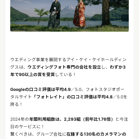
ウエディング事業を展開するアイ・ケイ・ケイホールディン
グスは、
ウエディングフォト専門の会社を設立
し、
わずか3
年で90以上の賞を受賞
している！
Googleの口コミ評価は平均4.9
／5.0、フォトスタジオポー
タルサイト
「フォトレイト」の口コミ評価は平均4.8
／5.0を
誇る！
2024年の
年間利用組数は、2,293組（前年比1.76倍）
と今注
目のサービスに！
驚くべきは、グループ会社に
在籍する130名のカメラマンの