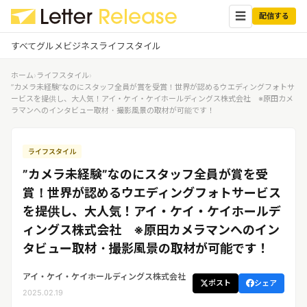
☰
配信する
すべて
グルメ
ビジネス
ライフスタイル
ホーム
›
ライフスタイル
›
✕
ログイン
✕
”カメラ未経験”なのにスタッフ全員が賞を受賞！世界が認めるウエディングフォトサ
ービスを提供し、大人気！アイ・ケイ・ケイホールディングス株式会社 ※原田カメ
ラマンへのインタビュー取材・撮影風景の取材が可能です！
すべての記事
配信
プレスリリース配信ユーザー
企業ユーザーでログイン
ライフスタイル
グルメ
する
受信
”カメラ未経験”なのにスタッフ全員が賞を受
レターリリース受信ユーザー
ビジネス
メディアユーザーでログインする
賞！世界が認めるウエディングフォトサービス
レターリリースを受信（メディア登
を提供し、大人気！アイ・ケイ・ケイホールデ
録）
ライフスタイル
ィングス株式会社 ※原田カメラマンへのイン
タビュー取材・撮影風景の取材が可能です！
無料会員登録
アイ・ケイ・ケイホールディングス株式会社
ポスト
シェア
ログイン
2025.02.19