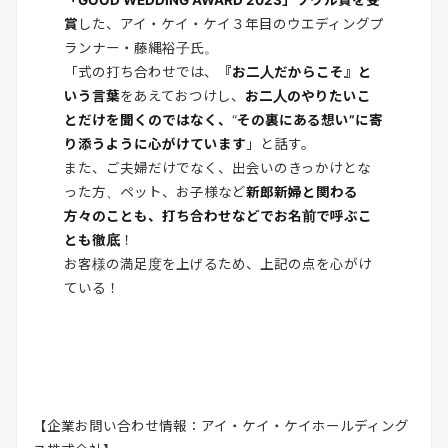
「GOOD WEDDING AWARD 2023」ソウル賞を受
賞
した、アイ・ケイ・ケイ３年目のウエディングプ
ランナー・藤縄裕子氏。
「式の打ち合わせでは、
『お二人だからこそ』と
いう言葉
をあえておつけし、
お二人のやりたいこ
とだけを聞くのではなく、
“
その裏にある想い”に寄
り添うように心がけています
」と話す。
また、ご夫婦だけでなく、出会いのきっかけとな
った方、ペット、お子様など
新郎新婦と関わる
方々のことも、打ち合わせなどでお名前で呼ぶこ
とも徹底
！
お客様の満足度を上げるため、上記の点を心がけ
ている！
【企業お問い合わせ情報：アイ・ケイ・ケイホールディング