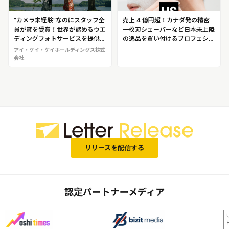
”カメラ未経験”なのにスタッフ全
売上 4 億円超！カナダ発の精密
員が賞を受賞！世界が認めるウエ
一枚刃シェーバーなど日本未上陸
ディングフォトサービスを提供
の逸品を買い付けるプロフェショ
し、大人気！アイ・ケイ・ケイホ
ナル企業合同会社ウェルカムコー
アイ・ケイ・ケイホールディングス株式
ールディングス株式会社 ※原田
ポレーション
会社
カメラマンへのインタビュー取
材・撮影風景の取材が可能です！
リリースを配信する
認定パートナーメディア