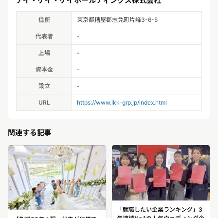
アイ・ケイ・ケイホールディングス株式会社
住所
東京都糟屋郡志免町片峰3-6-5
代表者
-
上場
-
資本金
-
設立
-
URL
https://www.ikk-grp.jp/index.html
関連する記事
「就職したい企業ランキング」3