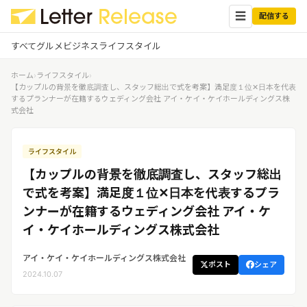
☰
配信する
すべて
グルメ
ビジネス
ライフスタイル
ホーム
›
ライフスタイル
›
✕
ログイン
✕
【カップルの背景を徹底調査し、スタッフ総出で式を考案】満足度１位✕日本を代表
するプランナーが在籍するウェディング会社 アイ・ケイ・ケイホールディングス株
式会社
すべての記事
配信
プレスリリース配信ユーザー
企業ユーザーでログイン
ライフスタイル
グルメ
する
受信
【カップルの背景を徹底調査し、スタッフ総出
レターリリース受信ユーザー
ビジネス
メディアユーザーでログインする
で式を考案】満足度１位✕日本を代表するプラ
レターリリースを受信（メディア登
ンナーが在籍するウェディング会社 アイ・ケ
録）
ライフスタイル
イ・ケイホールディングス株式会社
アイ・ケイ・ケイホールディングス株式会社
無料会員登録
ポスト
シェア
2024.10.07
ログイン