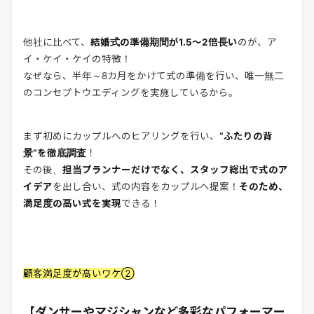
他社に比べて、
結婚式の準備期間が1.5～2倍長い
のが、ア
イ・ケイ・ケイの特徴！
なぜなら、半年～8カ月をかけて式の準備を行い、唯一無二
のコンセプトウエディングを実施しているから。
まず初めにカップルへのヒアリングを行い、
“ふたりの背
景”を徹底調査
！
その後、
担当プランナーだけでなく、スタッフ総出で式のア
イデア
を出し合い、式の内容をカップルへ提案！
そのため、
満足度の高い式を実現
できる！
顧客満足度が高いワケ②
【ダンサーやマジシャンなど多彩なパフォーマー