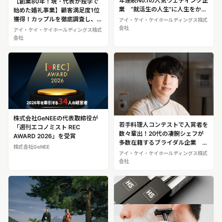
年連続No.1の人気ウェディング企
【創業80年！現・代表が独学で
業 “就活生の人生”に人生をかけ
始めた婚礼事業】顧客満足度1位
る“スーパー人事集団”がいる ア
獲得！カップルを徹底調査し、ス
アイ・ケイ・ケイホールディングス株式
イ・ケイ・ケイホールディングス
タッフ総出で考える唯一無二
会社
アイ・ケイ・ケイホールディングス株式
株式会社 ※人事部・古谷氏への
の”チームウェディング”が人気
会社
取材が可能です！
アイ・ケイ・ケイホールディング
ス株式会社 ※挙式までの取材、
代表取締役会長兼社長CEO金子氏
への取材が可能です！
株式会社GeNEEの代表取締役が
若手料理人コンテストで入賞者を
「週刊エコノミスト REC
数々輩出！20代の凄腕シェフが
AWARD 2026」を受賞
多数在籍するブライダル企業 ア
株式会社GeNEE
イ・ケイ・ケイホールディングス
アイ・ケイ・ケイホールディングス株式
株式会社※伊藤シェフへの取材が
会社
可能です！