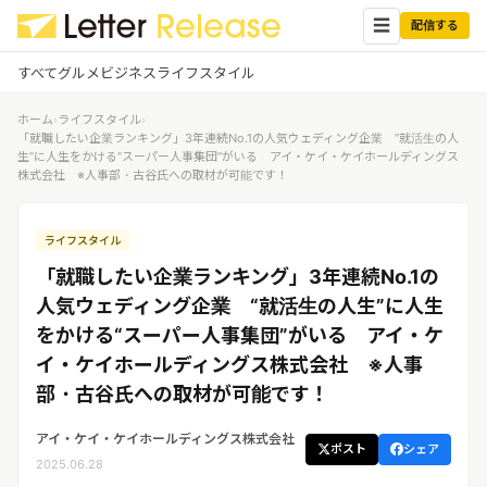
☰
配信する
すべて
グルメ
ビジネス
ライフスタイル
ホーム
›
ライフスタイル
›
✕
ログイン
✕
「就職したい企業ランキング」3年連続No.1の人気ウェディング企業 “就活生の人
生”に人生をかける“スーパー人事集団”がいる アイ・ケイ・ケイホールディングス
株式会社 ※人事部・古谷氏への取材が可能です！
すべての記事
配信
プレスリリース配信ユーザー
企業ユーザーでログイン
ライフスタイル
グルメ
する
受信
「就職したい企業ランキング」3年連続No.1の
レターリリース受信ユーザー
ビジネス
メディアユーザーでログインする
人気ウェディング企業 “就活生の人生”に人生
レターリリースを受信（メディア登
をかける“スーパー人事集団”がいる アイ・ケ
録）
ライフスタイル
イ・ケイホールディングス株式会社 ※人事
部・古谷氏への取材が可能です！
無料会員登録
アイ・ケイ・ケイホールディングス株式会社
ポスト
シェア
ログイン
2025.06.28