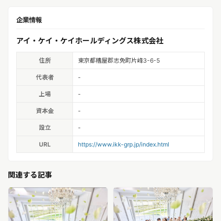
企業情報
アイ・ケイ・ケイホールディングス株式会社
住所
東京都糟屋郡志免町片峰3-6-5
代表者
-
上場
-
資本金
-
設立
-
URL
https://www.ikk-grp.jp/index.html
関連する記事