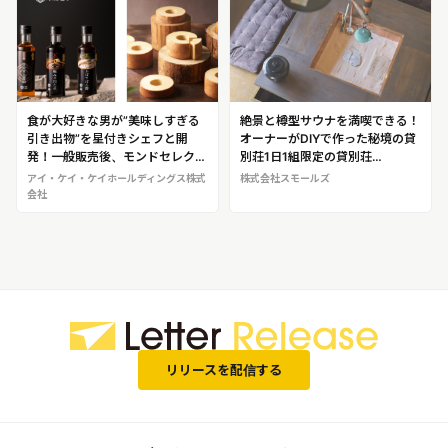
食が大好きな男が”美味しすぎる
絶景と樽型サウナを満喫できる！
引き出物”を星付きシェフと開
オーナーがDIYで作った秘境の貸
発！一般販売後、モンドセレクシ
別荘1日1組限定の貸別荘
ョン最高金賞などを受賞したブラ
「SESELA」＠山梨県道志村
アイ・ケイ・ケイホールディングス株式
株式会社スモールズ
ンド 無添加調味料「万能日和」
会社
＆バウムクーヘン「モリノイロ」
リリースを配信する