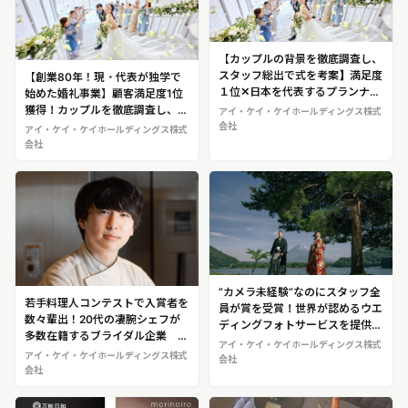
【カップルの背景を徹底調査し、
スタッフ総出で式を考案】満足度
【創業80年！現・代表が独学で
１位✕日本を代表するプランナー
始めた婚礼事業】顧客満足度1位
が在籍するウェディング会社 ア
獲得！カップルを徹底調査し、ス
アイ・ケイ・ケイホールディングス株式
イ・ケイ・ケイホールディングス
タッフ総出で考える唯一無二
会社
アイ・ケイ・ケイホールディングス株式
株式会社
の”チームウェディング”が人気
会社
アイ・ケイ・ケイホールディング
ス株式会社 ※挙式までの取材、
代表取締役会長兼社長CEO金子氏
への取材が可能です！
”カメラ未経験”なのにスタッフ全
若手料理人コンテストで入賞者を
員が賞を受賞！世界が認めるウエ
数々輩出！20代の凄腕シェフが
ディングフォトサービスを提供
多数在籍するブライダル企業 ア
し、大人気！アイ・ケイ・ケイホ
アイ・ケイ・ケイホールディングス株式
イ・ケイ・ケイホールディングス
アイ・ケイ・ケイホールディングス株式
ールディングス株式会社 ※原田
会社
株式会社※伊藤シェフへの取材が
会社
カメラマンへのインタビュー取
可能です！
材・撮影風景の取材が可能です！