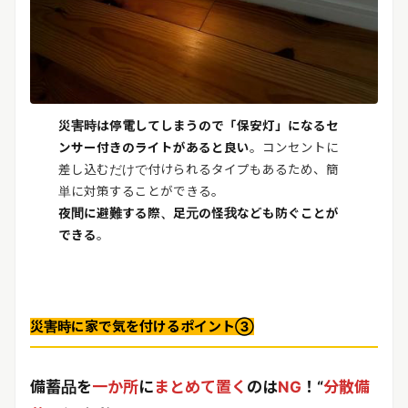
災害時は停電してしまうので「保安灯」になるセ
ンサー付きのライトがあると良い
。コンセントに
差し込むだけで付けられるタイプもあるため、簡
単に対策することができる。
夜間に避難する際、足元の怪我なども防ぐことが
できる
。
災害時に家で気を付けるポイント③
備蓄品を
一か所
に
まとめて置く
のは
NG
！“
分散備