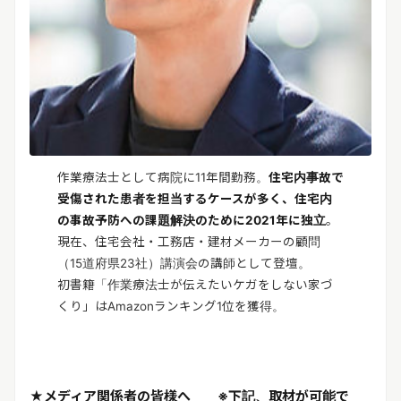
作業療法士として病院に11年間勤務。
住宅内事故で
受傷された患者を担当するケースが多く、住宅内
の事故予防への課題解決のために2021年に独立
。
現在、住宅会社・工務店・建材メーカーの顧問
（15道府県23社）講演会の講師として登壇。
初書籍「作業療法士が伝えたいケガをしない家づ
くり」はAmazonランキング1位を獲得。
★メディア関係者の皆様へ ※下記、取材が可能で