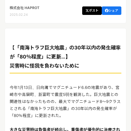
リリースを配信する
株式会社 HAPROT
ポスト
シェア
2025.02.24
【「南海トラフ巨大地震」の30年以内の発生確率
が「80％程度」に更新…】
災害時に怪我を負わないために
今年1月13日、日向灘でマグニチュード6.6の地震があり、宮
崎市や高鍋町、新富町で震度5弱を観測した。巨大地震との
関連性はなかったものの、最大でマグニチュード8～9クラス
とされる「南海トラフ巨大地震」の30年以内の発生確率が
「80％程度」に更新された。
大きな災害時は負傷者が続出し、重傷者が優先的に治療され