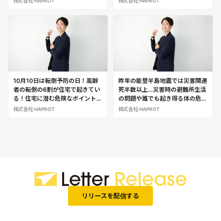
株式会社 HAPROT
株式会社 HAPROT
作業療法士・安全な家づくりアド
シャリスト作業療法士・安全な家
バイザー「満元 貴治」※日常災害
づくりアドバイザー「満元 貴
の専門家として満元氏の解説・出
治」
演が可能です！
10月10日は転倒予防の日！高齢
昨年の能登半島地震では災害関連
者の転倒の6割が住宅で起きてい
死半数以上…災害時の避難所生活
る！住宅に潜む危険なポイントを
の問題や誰でも起き得る体の危険
教えてくれる、安全な家づくりア
を解説！「作業療法士・安全な家
株式会社 HAPROT
株式会社 HAPROT
ドバイザー「満元 貴治」
づくりアドバイザー 満元 貴
治」
リリースを配信する