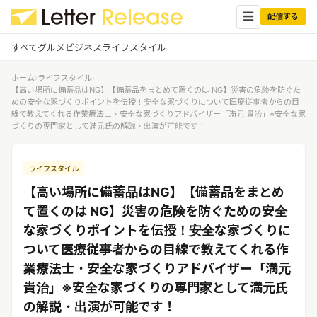
☰
配信する
すべて
グルメ
ビジネス
ライフスタイル
ホーム
›
ライフスタイル
›
✕
ログイン
✕
【高い場所に備蓄品はNG】【備蓄品をまとめて置くのは NG】災害の危険を防ぐた
めの安全な家づくりポイントを伝授！安全な家づくりについて医療従事者からの目
線で教えてくれる作業療法士・安全な家づくりアドバイザー「満元 貴治」※安全な家
すべての記事
づくりの専門家として満元氏の解説・出演が可能です！
配信
プレスリリース配信ユーザー
企業ユーザーでログイン
グルメ
する
ライフスタイル
受信
レターリリース受信ユーザー
【高い場所に備蓄品はNG】【備蓄品をまとめ
ビジネス
メディアユーザーでログインする
て置くのは NG】災害の危険を防ぐための安全
レターリリースを受信（メディア登
録）
ライフスタイル
な家づくりポイントを伝授！安全な家づくりに
ついて医療従事者からの目線で教えてくれる作
業療法士・安全な家づくりアドバイザー「満元
無料会員登録
貴治」※安全な家づくりの専門家として満元氏
ログイン
の解説・出演が可能です！