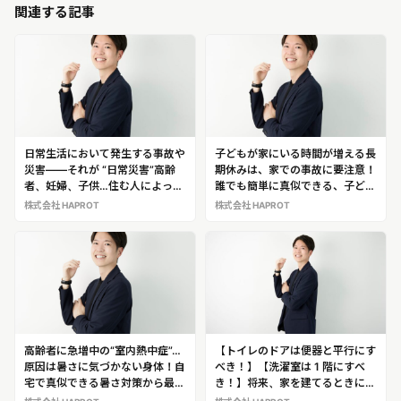
関連する記事
日常生活において発生する事故や
子どもが家にいる時間が増える長
災害――それが “日常災害”高齢
期休みは、家での事故に要注意！
者、妊婦、子供…住む人によって
誰でも簡単に真似できる、子ども
危険な場所は変わってくる！作業
の“日常災害”対策を伝授する作業
株式会社 HAPROT
株式会社 HAPROT
療法士・安全な家づくりアドバイ
療法士・安全な家づくりアドバイ
ザー「満元 貴治」※日常災害の専
ザー「満元 貴治」※日常災害の専
門家として満元氏の解説・出演が
門家として満元氏の解説・出演が
可能です！
可能です！
高齢者に急増中の“室内熱中症”…
【トイレのドアは便器と平行にす
原因は暑さに気づかない身体！自
べき！】【洗濯室は 1 階にすべ
宅で真似できる暑さ対策から最先
き！】将来、家を建てるときに注
端の暑さ対策住宅まで解説する
意すべきポイントを提案するスペ