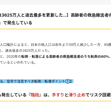
は3625万人と過去最多を更新した…】高齢者の救急搬送者
宅」で発生している
人口推計によると、日本の総人口は去年より59万人減少した一方、65
え、過去最多の3625万人だった。
、2020年の
転倒・転落による高齢者の救急搬送者のうち転倒の60％
ているといわれている。
する、住宅で注意すべき転倒・転落ポイント①】
も発生している『
階段
』は、
手すり
と
滑り止め
でリスク回避