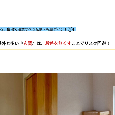
する、住宅で注意すべき転倒・転落ポイント①】
意外と多い『
玄関
』は、
段差を無くす
ことでリスク回避！