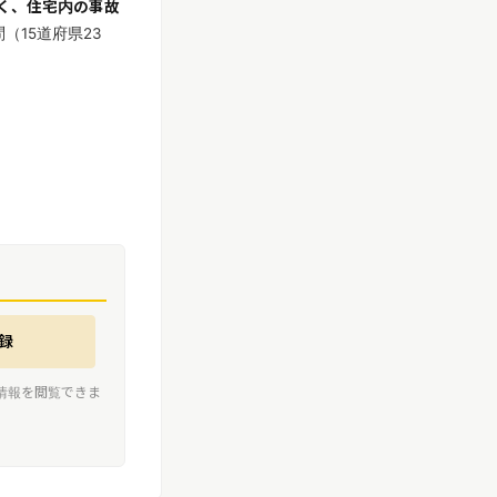
く、住宅内の事故
15道府県23
。
録
情報を閲覧できま