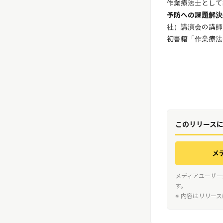
作業療法士として
予防への課題解決
社）講演会の講師
初書籍「作業療法
このリリース
メ
メディアユーザー
す。
※ 内容はリリー