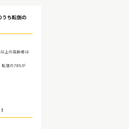
のうち転倒の
歳以上の高齢者は
、
転落の78%が
！