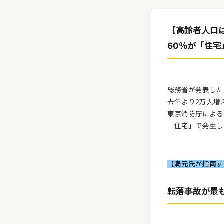
リリースを配信する
【高齢者人口
60％が「住
総務省が発表した
去年より2万人増
東京消防庁によると
「住宅」で発生し
【満元氏が指南
転落事故が最