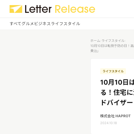
すべて
グルメ
ビジネス
ライフスタイル
✕
ログイン
✕
ホーム
›
ライフスタイル
›
10月10日は転倒予防の日
貴治」
すべての記事
配信
プレスリリース配信ユーザー
企業ユーザーでログイン
グルメ
する
ライフスタイル
受信
レターリリース受信ユーザー
10月10
ビジネス
メディアユーザーでログインする
る！住宅に
レターリリースを受信（メディア登
録）
ライフスタイル
ドバイザー
株式会社 HAPROT
無料会員登録
2024.10.18
ログイン