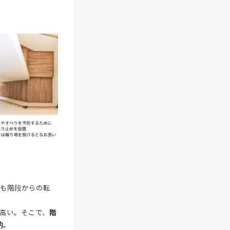
のも階段からの転
高い。そこで、
階
的
。