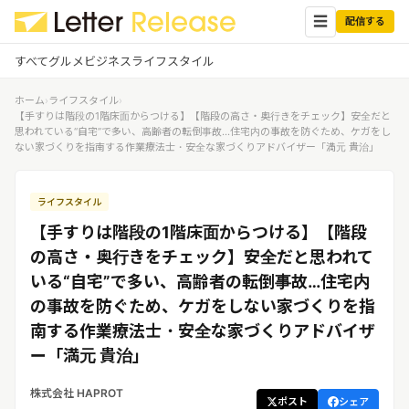
☰
配信する
すべて
グルメ
ビジネス
ライフスタイル
ホーム
›
ライフスタイル
›
✕
ログイン
✕
【手すりは階段の1階床面からつける】【階段の高さ・奥行きをチェック】安全だと
思われている“自宅”で多い、高齢者の転倒事故…住宅内の事故を防ぐため、ケガをし
ない家づくりを指南する作業療法士・安全な家づくりアドバイザー「満元 貴治」
すべての記事
配信
プレスリリース配信ユーザー
企業ユーザーでログイン
ライフスタイル
グルメ
する
受信
【手すりは階段の1階床面からつける】【階段
レターリリース受信ユーザー
ビジネス
メディアユーザーでログインする
の高さ・奥行きをチェック】安全だと思われて
レターリリースを受信（メディア登
いる“自宅”で多い、高齢者の転倒事故…住宅内
録）
ライフスタイル
の事故を防ぐため、ケガをしない家づくりを指
南する作業療法士・安全な家づくりアドバイザ
無料会員登録
ー「満元 貴治」
ログイン
株式会社 HAPROT
ポスト
シェア