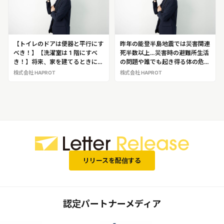
として満元氏の解説・出演が可能
です！
【トイレのドアは便器と平行にす
昨年の能登半島地震では災害関連
べき！】【洗濯室は 1 階にすべ
死半数以上…災害時の避難所生活
き！】将来、家を建てるときに注
の問題や誰でも起き得る体の危険
意すべきポイントを提案するスペ
を解説！「作業療法士・安全な家
株式会社 HAPROT
株式会社 HAPROT
シャリスト作業療法士・安全な家
づくりアドバイザー 満元 貴
づくりアドバイザー「満元 貴
治」
治」
リリースを配信する
認定パートナーメディア