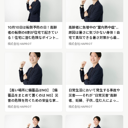
10月10日は転倒予防の日！高齢
高齢者に急増中の“室内熱中症”…
者の転倒の6割が住宅で起きてい
原因は暑さに気づかない身体！自
る！住宅に潜む危険なポイントを
宅で真似できる暑さ対策から最先
教えてくれる、安全な家づくりア
端の暑さ対策住宅まで解説する
株式会社 HAPROT
株式会社 HAPROT
ドバイザー「満元 貴治」
作業療法士・安全な家づくりアド
バイザー「満元 貴治」※日常災害
の専門家として満元氏の解説・出
演が可能です！
【高い場所に備蓄品はNG】【備
日常生活において発生する事故や
蓄品をまとめて置くのは NG】災
災害――それが “日常災害”高齢
害の危険を防ぐための安全な家づ
者、妊婦、子供…住む人によって
くりポイントを伝授！安全な家づ
危険な場所は変わってくる！作業
株式会社 HAPROT
株式会社 HAPROT
くりについて医療従事者からの目
療法士・安全な家づくりアドバイ
線で教えてくれる作業療法士・安
ザー「満元 貴治」※日常災害の専
全な家づくりアドバイザー「満元
門家として満元氏の解説・出演が
貴治」※安全な家づくりの専門家
可能です！