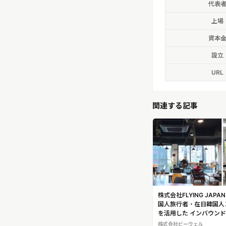
代表
上場
資本
設立
URL
関連する記事
株式会社FLYING JAP
国人旅行者・在日韓国人
を活用した インバウン
グ支援を強化
株式会社ビーウェル