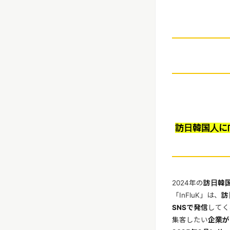
訪日韓国人に
2024年の
訪日韓国
「InFluK」は、
訪
SNSで発信
してく
集客したい
企業が