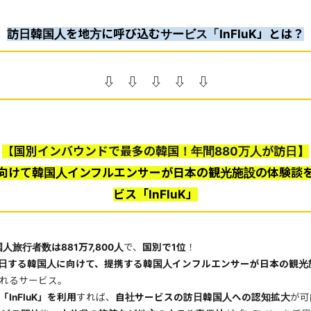
訪日韓国人を地方に呼び込むサービス「InFluK」とは？
⇩ ⇩ ⇩ ⇩ ⇩
【国別インバウンドで最多の韓国！年間880万人が訪日】
向けて韓国人インフルエンサーが日本の観光施設の体験談
ビス「InFluK」
人旅行者数は881万7,800人
で、
国別で1位
！
日する韓国人に向けて、提携する韓国人インフルエンサーが日本の観光
れるサービス。
「InFluK」を利用
すれば、
自社サービスの訪日韓国人への認知拡大
が可