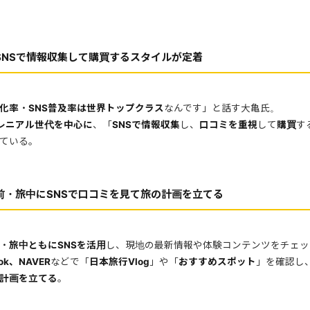
SNSで情報収集して購買するスタイルが定着
化率・SNS普及率は世界トップクラス
なんです」と話す大亀氏。
レニアル世代を中心に
、「
SNSで情報収集
し、
口コミを重視
して
購買
す
ている。
前・旅中にSNSで口コミを見て旅の計画を立て
る
・旅中ともにSNSを活用
し、現地の最新情報や体験コンテンツをチェッ
Tok、NAVER
などで「
日本旅行Vlog
」や「
おすすめスポット
」を確認し
計画を立てる
。