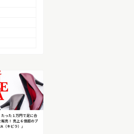
！たった１万円で足に合
を販売！ 売上６億超のブ
ERA（キビラ）」