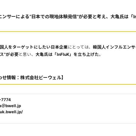
ンサーによる“日本での現地体験発信”が必要と考え、大亀氏は「In
国人をターゲットにしたい日本企業
にとっては、
韓国人インフルエンサ
ス”が必要
と思い、
大亀氏は「InFluK」を立ち上げた
。
わせ情報：株式会社ビーウェル】
-7774
＠bwell.jp
uk.bwell.jp/