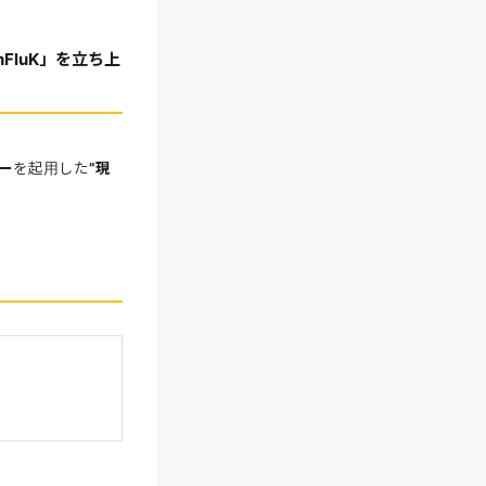
FluK」を立ち上
ー
を起用した
”現