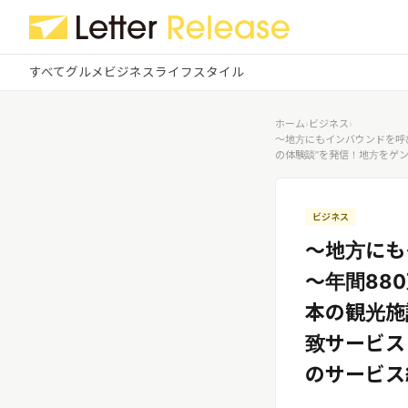
すべて
グルメ
ビジネス
ライフスタイル
✕
ログイン
✕
ホーム
›
ビジネス
›
～地方にもインバウンドを呼
の体験談”を発信！地方をゲン
すべての記事
配信
プレスリリース配信ユーザー
企業ユーザーでログイン
グルメ
する
ビジネス
受信
レターリリース受信ユーザー
～地方にも
ビジネス
メディアユーザーでログインする
～年間88
レターリリースを受信（メディア登
録）
ライフスタイル
本の観光施
致サービス「
無料会員登録
のサービス
ログイン