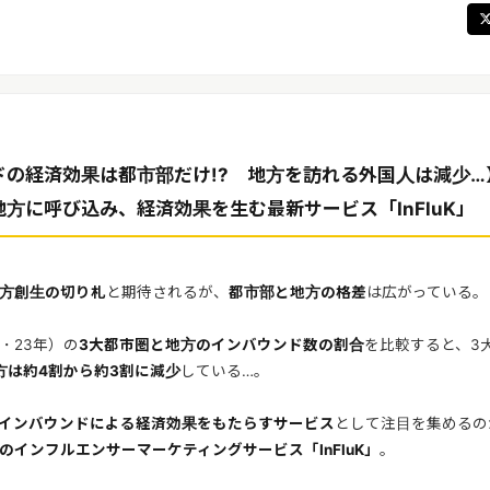
ドの経済効果は都市部だけ!? 地方を訪れる外国人は減少…
方に呼び込み、経済効果を生む最新サービス「InFluK」
方創生の切り札
と期待されるが、
都市部と地方の格差
は広がっている。
・23年）の
3大都市圏と地方のインバウンド数の割合
を比較すると、3
方は約4割から約3割に減少
している…。
インバウンドによる経済効果をもたらすサービス
として注目を集めるの
のインフルエンサーマーケティングサービス「InFluK」
。