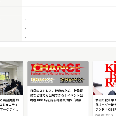
者
-
-
金
-
-
-
日常のストレス、健康のため、社員研
修など誰でも出場できる！イベント出
場者 600 名を誇る格闘技団体「異業種
ANと業務提携 韓
令和の靴革命
格闘技団体 Change」
コミュニティ
うオーダー靴
ドマーケティン
ランド「KiB
株式会社キビラ