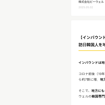
株式会社ビーウェル
リリースを配信する
2025.05.02
【インバウン
訪日韓国人を地
インバウンドは地
コロナ前後（19年
ら約7割に増、
地
そこで、
地方にも
ウェルの
韓国専門