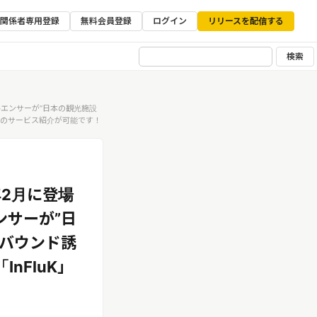
ア関係者専用登録
無料会員登録
ログイン
リリースを配信する
検索
ルエンサーが”日本の観光施設
K」のサービス紹介が可能です！
年2月に登場
ンサーが”日
ンバウンド誘
nFluK」