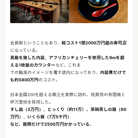
会員制ということもあり、
総コスト1億2000万円超の寿司店
になっている。
真鍮を施した内装、アフリカンチェリーを使用した9mを超
える1枚板のカウンター
など、これま
での鮨屋のイメージを覆す店内になっており、
内装費だけで
も約5800万円
のコスト。
日本全国200を超える窯元を実際に訪れ、佐賀県の有田焼と
伊万里焼を採用した。
すし皿（3万円）、とっくり（約11万）、茶碗蒸しの器（60
万円）、いくら器（7万5千円）
など、器類だけで2500万円かかっている
。