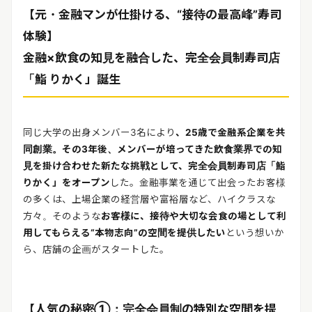
リリースを配信する
【元・金融マンが仕掛ける、“接待の最高峰”寿司
体験】
金融×飲食の知見を融合した、完全会員制寿司店
「鮨 りかく」誕生
同じ大学の出身メンバー3名により
、25歳で金融系企業を共
同創業。その3年後、メンバーが培ってきた飲食業界での知
見を掛け合わせた新たな挑戦として、完全会員制寿司店「鮨
りかく」をオープン
した。金融事業を通じて出会ったお客様
の多くは、上場企業の経営層や富裕層など、ハイクラスな
方々。そのような
お客様に、接待や大切な会食の場として利
用してもらえる“本物志向”の空間を提供したい
という想いか
ら、店舗の企画がスタートした。
【人気の秘密①：完全会員制の特別な空間を提