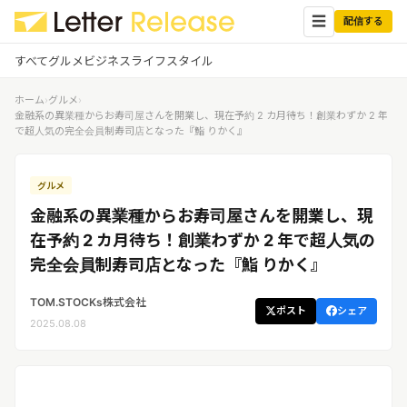
☰
配信する
すべて
グルメ
ビジネス
ライフスタイル
ホーム
›
グルメ
›
✕
ログイン
✕
金融系の異業種からお寿司屋さんを開業し、現在予約 2 カ月待ち！創業わずか 2 年
で超人気の完全会員制寿司店となった『鮨 りかく』
すべての記事
配信
プレスリリース配信ユーザー
グルメ
企業ユーザーでログイン
グルメ
する
金融系の異業種からお寿司屋さんを開業し、現
受信
レターリリース受信ユーザー
在予約 2 カ月待ち！創業わずか 2 年で超人気の
ビジネス
メディアユーザーでログインする
完全会員制寿司店となった『鮨 りかく』
レターリリースを受信（メディア登
録）
ライフスタイル
TOM.STOCKs株式会社
ポスト
シェア
2025.08.08
無料会員登録
ログイン