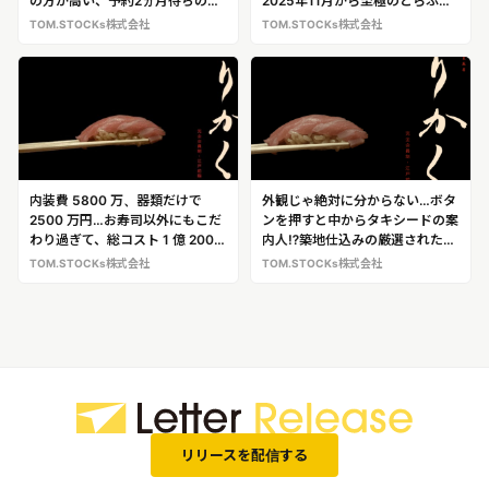
の方が高い、予約2ヵ月待ちの完
2025年11月から至極のとらふぐ
全会員制寿司店 寿司店「鮨 り
フルコースを提供！ 完全会員制
TOM.STOCKs株式会社
TOM.STOCKs株式会社
かく」
寿司店「鮨 りかく」（＠東麻
布）
内装費 5800 万、器類だけで
外観じゃ絶対に分からない…ボタ
2500 万円…お寿司以外にもこだ
ンを押すと中からタキシードの案
わり過ぎて、総コスト 1 億 2000
内人⁉築地仕込みの厳選されたネ
万のお寿司屋さん 完全会員制寿
タが味わえる、完全会員制の隠れ
TOM.STOCKs株式会社
TOM.STOCKs株式会社
司店「鮨 りかく」
寿司店「鮨 りかく」
リリースを配信する