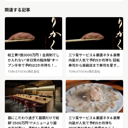
関連する記事
総工費1億2000万円！会員制でし
三ツ星サービス＆厳選ネタ＆豪華
か入れない“非日常の鮨体験”オー
内装が人気で予約5か月待ち 回転
プン半年で予約は2か月待ち！麻
寿司から高級店まで寿司を愛する
布の“超高級隠れ家”「鮨 りかく」
元金融マンが開店！ 完全会員制
TOM.STOCKs株式会社
TOM.STOCKs株式会社
寿司店「鮨 りかく」（＠東麻
布）
器にこだわり過ぎて器類だけで総
三ツ星サービス＆厳選ネタ＆豪華
額“2500万円”⁉メニューより器
内装が人気で予約5か月待ち