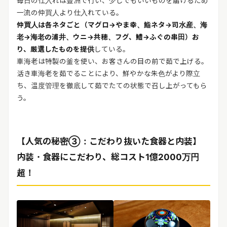
毎日の仕入れは豊洲で行い、少しでもいいものを届けるため
一流の仲買人より仕入れている。
仲買人は各ネタごと（マグロ→やま幸、鮨ネタ→司水産、海
老→海老の浦井、ウニ→共穂、フグ、鱧→ふぐの串田）お
り、厳選したものを提供
している。
車海老は特製の釜を使い、お客さんの目の前で茹で上げる。
活き車海老を茹でることにより、鮮やかな朱色がより際立
ち、温度管理を徹底して茹でたての状態で召し上がってもら
う。
【人気の秘密③：こだわり抜いた食器と内装】
内装・食器にこだわり、総コスト1億2000万円
超！