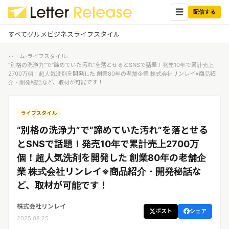
☰
配信する
すべて
グルメ
ビジネス
ライフスタイル
ホーム
›
ライフスタイル
›
✕
ログイン
✕
“別格の洗浄力”で“諦めていた汚れ”を落とせるとSNSで話題！発売10年で累計売上
2700万個！超人気洗剤を開発した 創業80年の老舗企業 株式会社リンレイ※商品紹
介・開発秘話など、取材が可能です！
すべての記事
配信
プレスリリース配信ユーザー
企業ユーザーでログイン
ライフスタイル
グルメ
する
受信
“別格の洗浄力”で“諦めていた汚れ”を落とせる
レターリリース受信ユーザー
ビジネス
メディアユーザーでログインする
とSNSで話題！発売10年で累計売上2700万
レターリリースを受信（メディア登
個！超人気洗剤を開発した 創業80年の老舗企
録）
ライフスタイル
業 株式会社リンレイ※商品紹介・開発秘話な
ど、取材が可能です！
無料会員登録
株式会社リンレイ
ポスト
シェア
ログイン
2025.08.25