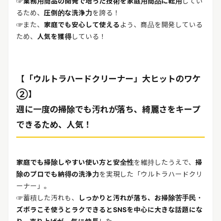
☞
業務用商品の開発で培った技術を家庭用商品に転用
してい
るため、
圧倒的な洗浄力
を誇る！
☞また、
家庭でも安心して使える
よう、商品を開発している
ため、
人気を獲得
している！
【「ウルトラハードクリーナー」大ヒットのワケ
②】
週に一度の掃除でも汚れが落ち、綺麗さをキープ
できるため、人気！
家庭でも掃除しやすい使い方と安全性
を維持したうえで、
掃
除のプロでも納得の洗浄力
を実現した「ウルトラハードクリ
ーナー」。
☞蓄積した汚れも、
しっかりと汚れが落ち、お掃除苦手民・
ズボラこそ使うとラクできるとSNSを中心に大きな話題にな