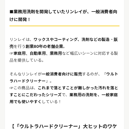
■業務用洗剤を開発していたリンレイが、一般消費者向
けに開発！
リンレイは、
ワックスやコーティング、洗剤などの製造・販
売
を行う
創業80年の老舗企業
。
☞
家庭用、自動車用、業務用
など幅広いシーンに対応する製
品を提供している。
そんなリンレイが
一般消費者向けに販売
するのが、「
ウルト
ラハードクリーナー
」。
☞この商品は、
これまで落とすことが難しかった汚れを落と
すことにこだわったシリーズ
で、
業務用の洗剤を、一般家庭
用でも使いやすく
している！
【「ウルトラハードクリーナー」大ヒットのワケ