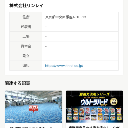
株式会社リンレイ
住所
東京都中央区銀座4-10-13
代表者
-
上場
-
資本金
-
設立
-
URL
https://www.rinrei.co.jp/
関連する記事
業務用商品の技術を活かし、SNS