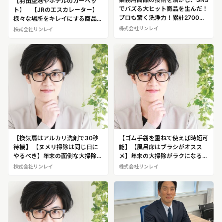
【羽田空港やホテルのカーペッ
でバズる大ヒット商品を生んだ！
ト】 【JRのエスカレーター】
プロも驚く洗浄力！累計2700万
様々な場所をキレイにする商品を
個売上の超人気洗剤を開発 創業
開発する縁の下の力持ち企業 創
株式会社リンレイ
株式会社リンレイ
80年の老舗企業 株式会社リンレ
業80年の老舗企業 株式会社リン
イ
レイ ※商品紹介・開発秘話・企
業の歴史など、取材が可能です！
【換気扇はアルカリ洗剤で30秒
【ゴム手袋を重ねて使えば時短可
待機】 【ヌメリ掃除は同じ日に
能】【風呂床はブラシがオスス
やるべき】年末の面倒な大掃除を
メ】年末の大掃除がラクになる
回避できるかどうかは、今、決ま
【時短大掃除術】を伝授！家事・
株式会社リンレイ
株式会社リンレイ
る！効率よく、家をキレイにする
掃除アドバイザー 藤原千秋（ふ
「月イチ掃除術」を提唱！家事・
じわら・ちあき）
掃除アドバイザー 藤原千秋（ふ
じわら・ちあき）