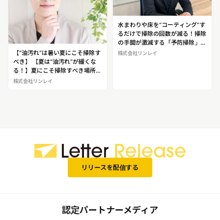
水まわりや床を“コーティング”す
るだけで掃除の回数が減る！掃除
の手間が激減する「予防掃除」の
プロフェッショナル 福井崇人
【“油汚れ”は暑い夏にこそ掃除す
株式会社リンレイ
（ふくい・たかひと）※福井氏へ
べき】 【夏は“油汚れ”が緩くな
予防掃除法の取材が可能です！
る！】夏にこそ掃除すべき場所を
提案する家事・掃除アドバイザー
株式会社リンレイ
藤原千秋（ふじわら・ちあき）※
藤原氏へ掃除のノウハウの取材が
可能です！
リリースを配信する
認定パートナーメディア