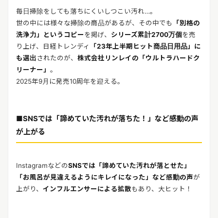
毎日掃除をしても落ちにくいしつこい汚れ…。
世の中には様々な掃除の商品があるが、その中でも
「別格の
洗浄力」というコピー
を掲げ、
シリーズ累計2700万個
を売
り上げ、日経トレンディ
「23年上半期ヒット商品日用品」に
も選出
されたのが、
株式会社リンレイの「ウルトラハードク
リーナー」
。
2025年9月に発売10周年を迎える。
■SNSでは「諦めていた汚れが落ちた！」など感動の声
が上がる
Instagramなどの
SNSでは「諦めていた汚れが落とせた」
「お風呂が見違えるようにキレイになった」など感動の声
が
上がり、
インフルエンサーによる拡散
もあり、大ヒット！