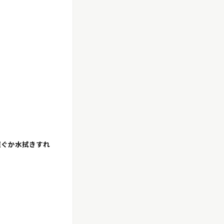
濯ぐか水拭きすれ