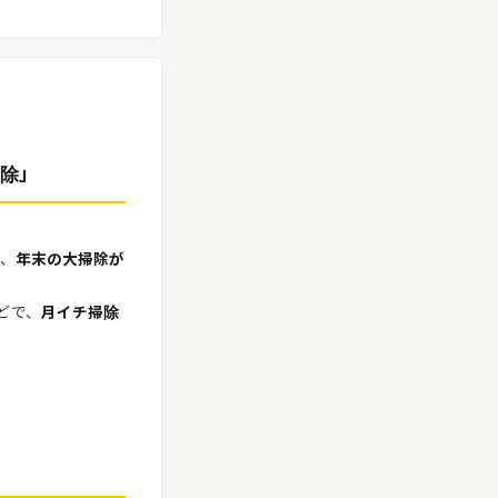
除」
、
年末の大掃除が
どで、
月イチ掃除