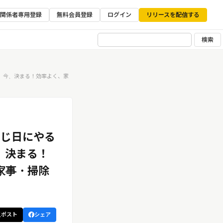
ア関係者専用登録
無料会員登録
ログイン
リリースを配信する
検索
、今、決まる！効率よく、家
同じ日にやる
、決まる！
家事・掃除
ポスト
シェア