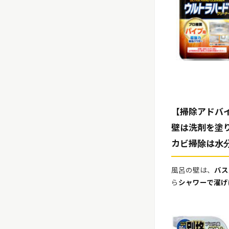
【掃除アドバ
壁は洗剤を塗
カビ掃除は水
風呂の壁は、
バス
ら
シャワーで濯げ