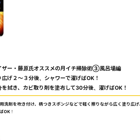
イザー・藤原氏オススメの月イチ掃除術③風呂場編
り広げ２～３分後、シャワーで濯げばOK！
分を拭き、カビ取り剤を塗布して30分後、濯げばOK！
用洗剤を吹き付け、柄つきスポンジなどで軽く擦りながら広く塗り広げ
ばOK
！