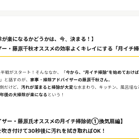
除が楽になるかどうかは、今、決まる！】
ザー・藤原千秋オススメの効率よくキレイにする「月イチ掃
に後半戦がスタート！そんななか、「
今から、“月イチ掃除”を始めておけば
」と話すのが、
家事・掃除アドバイザーの藤原千秋さん
。
倒だけど、
汚れが溜まると掃除が大変
な水まわり、キッチン、風呂場な
年後の大掃除が楽になる
という！
イザー・藤原氏オススメの月イチ掃除術①換気扇編】
を吹き付けて30秒後に汚れを拭き取ればOK！