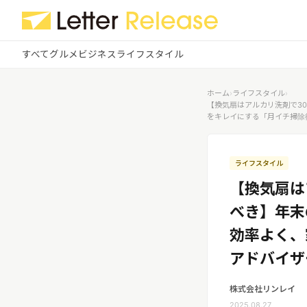
すべて
グルメ
ビジネス
ライフスタイル
✕
ログイン
✕
ホーム
›
ライフスタイル
›
【換気扇はアルカリ洗剤で3
をキレイにする「月イチ掃除
すべての記事
配信
プレスリリース配信ユーザー
企業ユーザーでログイン
グルメ
する
ライフスタイル
受信
レターリリース受信ユーザー
【換気扇は
ビジネス
メディアユーザーでログインする
べき】年末
レターリリースを受信（メディア登
録）
ライフスタイル
効率よく、
アドバイザ
無料会員登録
株式会社リンレイ
ログイン
2025.08.27