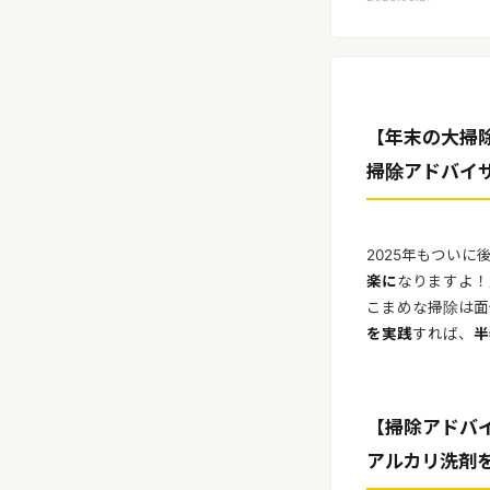
リリースを配信する
【年末の大掃
掃除アドバイ
2025年もつい
楽に
なりますよ！
こまめな掃除は面
を実践
すれば、
半
【掃除アドバ
アルカリ洗剤