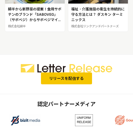
綿半から新野菜の提案！食用サボ
福祉・介護施設の衛生を持続的に
テンのブランド「SABOVEG」
守る方法とは？ ダスキン ターミ
（サボべジ）からサボべジマイス
ニックス
ターが誕生！
株式会社綿半
株式会社リンクアンドパートナーズ
リリースを配信する
認定パートナーメディア