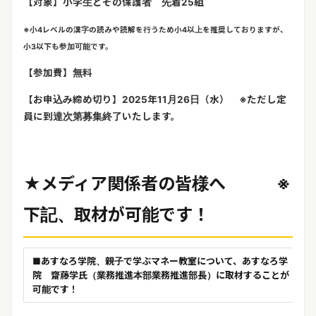
【対象】小学生とその保護者 先着
25
組
※
小
4
レベルの漢字の読みや読解を行うため小
4
以上を推奨しておりますが、
小
3
以下も参加可能です。
【参加費】無料
【お申込み締め切り】
2025
年
11
月
26
日（水）
※
ただし定
員に到達次第募集終了いたします。
★
メディア関係者の皆様へ
※
下記、取材が可能です！
■
あすなろ学院、親子で学ぶマネー教室について、あすなろ学
院 齋藤学氏（業務推進本部業務推進部長）に取材することが
可能です！