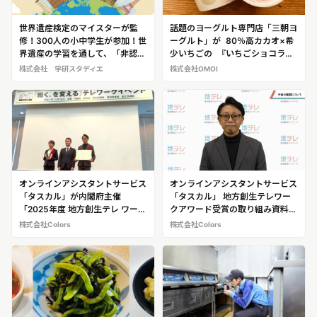
世界遺産検定のマイスターが監
話題のヨーグルト専門店「三朝ヨ
修！300人の小中学生が参加！世
ーグルト」が 80％高カカオ×希
界遺産の学習を通して、「非認知
少いちごの 『いちごショコラヨ
能力」を育む講座として大人気
ーグルト』を2月1日から販売開
株式会社 学研スタディエ
株式会社OMOI
「学研スタディエ 世界遺産講
始！ ～バレンタインに罪悪感の
座」
ないチョコレートを～
オンラインアシスタントサービス
オンラインアシスタントサービス
「タスカル」が内閣府主催
「タスカル」 地方創生テレワー
「2025年度 地方創生テレ ワーク
クアワード受賞の取り組み資料お
アワード」で地方創生担当大臣賞
よび代表インタビュー動画を公開
株式会社Colors
株式会社Colors
を受賞～フルリモートにより地方
在住・子育て世代の雇用創出と、
中小企業の生産性向上の両立が高
評価～