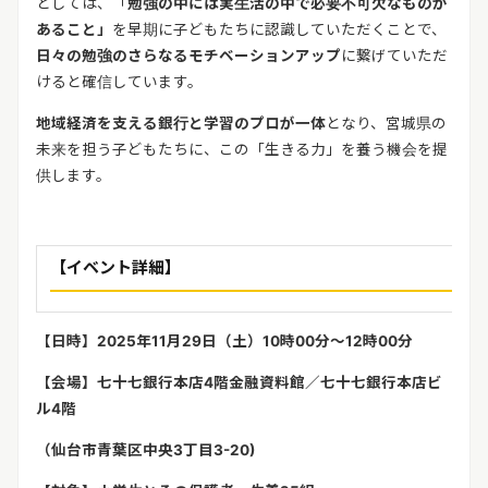
としては、「
勉強の中には実生活の中で必要不可欠なものが
あること」
を早期に子どもたちに認識していただくことで、
日々の勉強のさらなるモチベーションアップ
に繋げていただ
けると確信しています。
地域経済を支える銀行と学習のプロが一体
となり、宮城県の
未来を担う子どもたちに、この「生きる力」を養う機会を提
供します。
【イベント詳細】
【日時】
2025
年
11
月
29
日（土）
10
時
00
分～
12
時
00
分
【会場】七十七銀行本店
4
階金融資料館／七十七銀行本店ビ
ル
4
階
（仙台市青葉区中央
3
丁目
3-20)