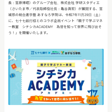
リリースを配信する
長：宮原博昭）のグループ会社、株式会社 学研スタディエ
（さいたま市／代表取締役社長：亀谷眞宏）が展開する、宮
城県の総合進学塾 あすなろ学院は、令和
7
年
11
月
29
日（土）
に、七十七銀行様とのコラボ企画イベント「親子で学ぶマネ
ー教室 シチシカ
ACADEMY
為替を知って世界に飛び出そ
う！」を開催いたします。