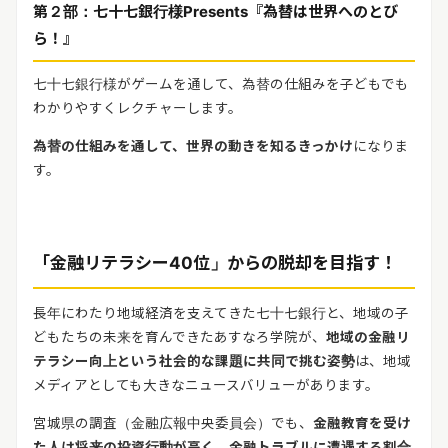
第２部：七十七銀行様
Presents
『為替は世界へのとび
ら！』
七十七銀行様がゲームを通して、為替の仕組みを子どもでも
わかりやすくレクチャーします。
為替の仕組みを通して、世界の動きを知るきっかけ
になりま
す。
「金融リテラシー
40
位」からの脱却を目指す！
長年にわたり地域経済を支えてきた七十七銀行と、地域の子
どもたちの未来を育んできたあすなろ学院が、
地域の金融リ
テラシー向上という社会的な課題に共同で挑む姿勢
は、地域
メディアとしても大きなニュースバリューがあります。
宮城県の調査（金融広報中央委員会）でも、
金融教育を受け
た人は将来の投資行動が高く、金融トラブルに遭遇する割合