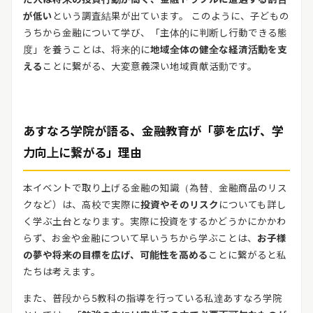
が低い
という調査結果が出ています。 このように、子どもの
うちから金融について学び、「主体的に判断し行動できる態
度」を養うことは、将来的に
地域全体の健全な経済活動を支
える
ことに繋がる、大変意義深い地域貢献活動です。
あすなろ学院が語る、金融教育が「夢を広げ、学
力向上に繋がる」理由
本イベントで取り上げる金融の知識（為替、金融商品のリス
クなど）は、高校で実際に
投資やそのリスク
についても詳し
く学ぶ土台となります。実際に投資をするかどうかにかかわ
らず、お金や金融について早いうちから学ぶことは、
お子様
の夢や将来の目標を広げ、可能性を高める
ことに繋がると私
たちは考えます。
また、普段から
5
教科の指導を行っている私達あすなろ学院