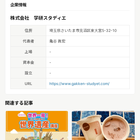
企業情報
株式会社 学研スタディエ
住所
埼玉県さいたま市見沼区東大宮5-32-10
代表者
亀谷 眞宏
上場
-
資本金
-
設立
-
URL
https://www.gakken-studyet.com/
関連する記事