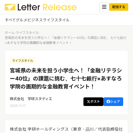
☰
配信する
すべて
グルメ
ビジネス
ライフスタイル
ホーム
›
ライフスタイル
›
✕
ログイン
✕
宮城県の未来を担う小学生へ！「金融リテラシー40位」の課題に挑む、七十七銀行
×あすなろ学院の画期的な金融教育イベント！
すべての記事
配信
プレスリリース配信ユーザー
ライフスタイル
企業ユーザーでログイン
グルメ
する
宮城県の未来を担う小学生へ！「金融リテラシ
受信
レターリリース受信ユーザー
ー40位」の課題に挑む、七十七銀行×あすなろ
ビジネス
メディアユーザーでログインする
学院の画期的な金融教育イベント！
レターリリースを受信（メディア登
録）
ライフスタイル
株式会社 学研スタディエ
ポスト
シェア
2025.11.17
無料会員登録
ログイン
株式会社 学研ホールディングス（東京・品川／代表取締役社