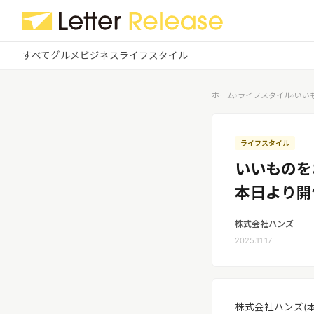
すべて
グルメ
ビジネス
ライフスタイル
✕
ログイン
✕
ホーム
›
ライフスタイル
›
いい
すべての記事
配信
プレスリリース配信ユーザー
ライフスタイル
企業ユーザーでログイン
いいものを
グルメ
する
受信
レターリリース受信ユーザー
本日より開
ビジネス
メディアユーザーでログインする
レターリリースを受信（メディア登
株式会社ハンズ
録）
ライフスタイル
2025.11.17
無料会員登録
ログイン
株式会社ハンズ(本社