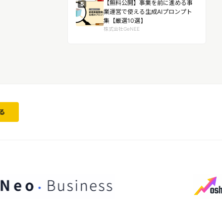
【無料公開】事業を前に進める事
5
業運営で使える生成AIプロンプト
集【厳選10選】
株式会社GeNEE
る