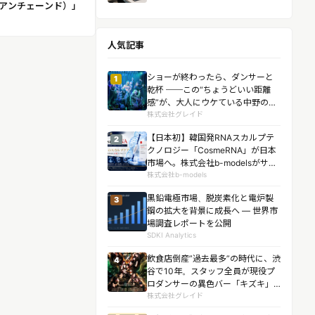
ぺアンチェーンド）」
人気記事
ショーが終わったら、ダンサーと
1
乾杯 ──この“ちょうどいい距離
感”が、大人にウケている中野の
「ネオスナックがおー」リニュー
株式会社グレイド
アル後、客足約1.5倍
【日本初】韓国発RNAスカルプテ
2
クノロジー「CosmeRNA」が日本
市場へ。株式会社b-modelsがサロ
ン向け導入を開始。エアインジェ
株式会社b-models
クション無償導入キャンペーンも
黒鉛電極市場、脱炭素化と電炉製
3
実施。
鋼の拡大を背景に成長へ ― 世界市
場調査レポートを公開
SDKI Analytics
飲食店倒産”過去最多”の時代に、渋
4
谷で10年。スタッフ全員が現役プ
ロダンサーの異色バー「キズキ」
が10周年記念ショー「Ｘ-エック
株式会社グレイド
ス-」を3日間にわたり上演