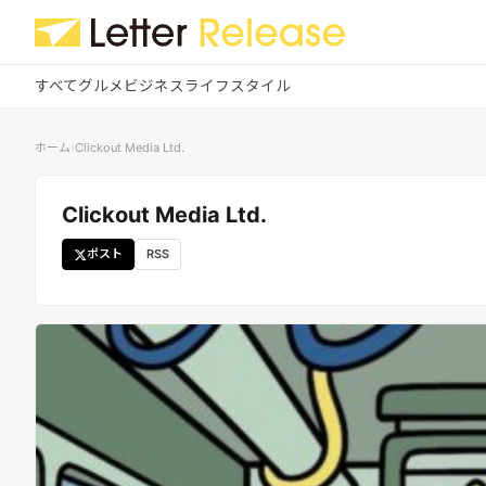
すべて
グルメ
ビジネス
ライフスタイル
✕
ログイン
✕
ホーム
›
Clickout Media Ltd.
すべての記事
Clickout Media Ltd.
配信
プレスリリース配信ユーザー
企業ユーザーでログイン
ポスト
RSS
グルメ
する
受信
レターリリース受信ユーザー
ビジネス
メディアユーザーでログインする
レターリリースを受信（メディア登
録）
ライフスタイル
無料会員登録
ログイン