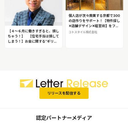
個人店が次々廃業する京都で300
の店作りをサポート！【物件探し
✕店舗デザイン✕経営術】をフル
サポートし、人気店を生む！オミ
【４～６月に働きすぎると、損し
コトスタイル株式会社
セツクルカンパニー コトスタイ
ちゃう！】 【住宅手当は損して
ル株式会社
しまう！】お金に関する“ギリギ
リすぎる裏ワザ”を発信し、
YouTube登録者60万人超「脱・
税理士スガワラくん」として人
気！菅原由一（すがわら・ゆうい
ち）
リリースを配信する
認定パートナーメディア