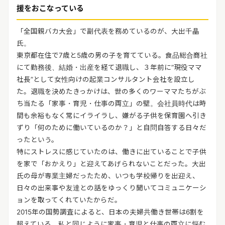
援をおこなっている
「全国親バカ大会」で副代表を務めているのが、大出千晶
氏。
東京都在住で7歳と5歳の男の子を育てている。食品総合商社
にて勤務後、結婚・出産を経て退職し、３年前に“現役ママ
社長”として女性向けの起業コンサルタント会社を設立し
た。退職を決めたきっかけは、世の多くのワーママたちがぶ
ち当たる「家事・育児・仕事の両立」の壁。会社員時代は時
間も余裕もなく常にイライラし、嫌がる子供を保育園へ引き
ずり「何のために働いているのか？」と自問自答する日々だ
ったという。
特にストレスに感じていたのは、働きに出ていることで子供
を家で「おかえり」と迎えてあげられないことだった。大出
氏の母が専業主婦だったため、いつも学校帰りを出迎え、
日々の出来事や友達との話をゆっくり聞いてコミュニケーシ
ョンを取ってくれていたからだ。
2015年の国勢調査によると、日本の夫婦共働き世帯は6割を
超えている。私と同じように家事・育児と仕事の両立に悩む