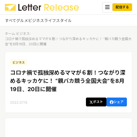
☰
配信する
すべて
グルメ
ビジネス
ライフスタイル
ホーム
›
ビジネス
›
✕
ログイン
✕
コロナ禍で孤独深めるママが６割！つながり深めるキッカケに！ “親バカ競う全国大
会”を8月19日、20日に開催
すべての記事
配信
プレスリリース配信ユーザー
ビジネス
企業ユーザーでログイン
グルメ
する
コロナ禍で孤独深めるママが６割！つながり深
受信
レターリリース受信ユーザー
めるキッカケに！ “親バカ競う全国大会”を8月
ビジネス
メディアユーザーでログインする
19日、20日に開催
レターリリースを受信（メディア登
録）
ライフスタイル
ポスト
シェア
2022.07.15
無料会員登録
ログイン