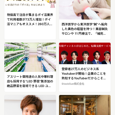
物価高で注目が集まるポイ活業界
で利用者数が73万人増加！ポイ
活マニアもオススメ！260万人が
西洋医学から東洋医学“鍼”へ転向
利用するポイントサイト「ワラ
した異色の経歴を持つ！美容鍼灸
ウ」
サロンや 11 円療法で、「補完代
替医療」を実践する一般財団法人
日本美容鍼灸マッサージ協会 代
表理事 上田隆勇
登録者27万人のビジネス系
Youtuberが開始！企業のことを
アスリート御用達の人気中華料理
熟知するYouTuberだからこそで
店も採用する“LED 野菜”無添加の
きた、利用者700人超の人気転職
StockSun株式会社
絶品野菜を栽培できる LED ユニ
サービス「年収エージェント」
ットを開発・販売するパイオニア
企業株式会社アグリ王