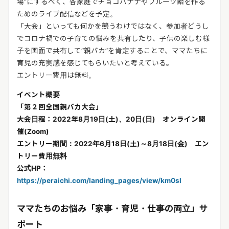
場”にするべく、各家庭でチョコバナナやフルーツ飴を作る
ためのライブ配信などを予定。
「大会」といっても何かを競うわけではなく、参加者どうし
でコロナ禍での子育ての悩みを共有したり、子供の楽しむ様
子を画面で共有して“親バカ”を肯定することで、ママたちに
育児の充実感を感じてもらいたいと考えている。
エントリー費用は無料。
イベント概要
「第２回全国親バカ大会」
大会日程：2022年8月19日(土)、20日(日) オンライン開
催(Zoom)
エントリー期間：2022年6月18日(土)～8月18日(金) エン
トリー費用無料
公式HP：
https://peraichi.com/landing_pages/view/km0sl
ママたちのお悩み「家事・育児・仕事の両立」サ
ポート