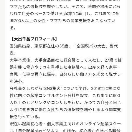
ママたちの選択肢を増やしたい。そこで、時間や場所にとら
われず自分のペースで働ける“起業”に着目し、これまでに全
国700人以上の女性・ママたちの開業支援をおこなってい
る。
【大出千晶プロフィール】
愛知県出身、東京都在住の35歳。「全国親バカ大会」副代
表。
大学卒業後、大手食品商社に総合職として入社し、27歳で結
婚を機に働きやすさを重視した事務職へ。出産を経て家事・
育児・仕事の両立に悩み、自分らしい働き方を求めて脱サラ
を決心。
会社員をしながら“SNS集客”について学び、2019年に主に女
性に向けの起業コンサルタント会社を設立。これまでに600
人以上のヒアリングやコンサルを行い、かつての自分と同じ
ように働き方に悩む女性たちの選択肢を増やせるよう開業支
援を行っている。
現在は起業初心者・個人事業主向けのオンライン起業スクー
ル「自分起業plusビジネス」のほか、初心者から学べる暗号