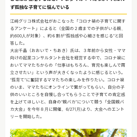
ず孤独な子育てに悩んでいる
江崎グリコ株式会社がおこなった「コロナ禍の子育てに関す
るアンケート」によると（全国の２歳までの子供がいる親、
約600人が対象）、約６割が“孤独感や心細さを感じる”と回
答した。
大出千晶（おおいで・ちあき）氏は、３年前から女性・ママ
向けの起業コンサルタント会社を経営する中で、コロナ禍に
おいてママたちからの「仕事はもちろん、育児も楽しんで両
立させたい」という声が大きくなったように感じるという。
“孤育て”に奮闘するママたちの楽しみを作りたい。コロナ禍
のいま、ママたちにオンラインで繋がってもらい、自分の子
供のいいところを自慢し合ってもらうことで子育ての肯定感
を上げてほしいと、自身の“親バカ”について競う「全国親バ
カ大会」を今年８月に開催。6/27(月)より、大会へのエント
リーを開始した。