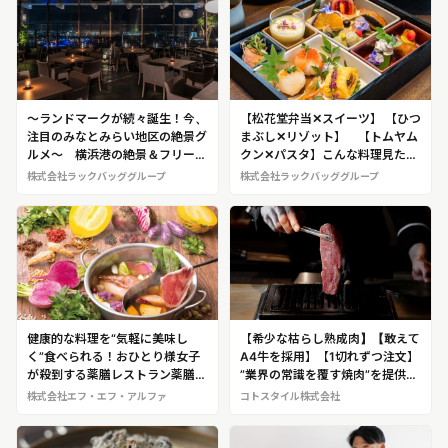
～ランドマークが続々誕生！今、
【松花堂弁当✕スイーツ】 【ひつ
注目のみなとみらい地区の絶景グ
まぶし✕リゾット】 【トムヤム
ルメ～ 横浜港の絶景＆フリース
クン✕パスタ】こんな料理見たこ
タイル和食を楽しめる人気レスト
とない！数々の”ハイブリッドグ
株式会社ラックバッググループ
株式会社ラックバッググループ
ラン「高ようじ みなとみらい」
ルメ”を提供する 株式会社ラック
（2024年7月オープン）
バッググループ※店でのロケ取
材、加藤氏へのインタビューが可
能です！
健康的な料理を“気軽に美味し
【希少な枯らし熟成肉】【敢えて
く”食べられる！おひとり様女子
A4牛を採用】【1切れずつ注文】
が殺到する薬膳レストラン薬膳料
”業界の常識を覆す焼肉”を提供す
理のイメージを変えた「薬膳レス
る京都唯一の枯らし熟成焼肉店
株式会社エフ・エフ・アルファ
コトスタイル株式会社
トラン10ZEN」
「枯らし熟成 焼肉つつい」＠京
都市上京区