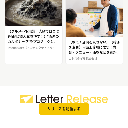
【グルメ不毛地帯・大崎で口コミ
評価4.7の人気を博す！】”漆黒の
カルボナーラ”やプロジェクショ
【敢えて店内を見せない】【椅子
ンマッピングを楽しめる！味覚と
を変更】⇒売上倍増に成功！内
intellctuary（アンテレクチュアリ）
視覚を刺激するレストラン
装・メニュー・価格などを刷新
「intellctuary」（品川区大崎）
し、売上をV字回復！立て直しの
コトスタイル株式会社
※店舗ロケ・金森シェフへのイン
プロフェッショナル 穴澤陸平
タビュー取材が可能です
（あなざわ・ろっぺい）＜コトス
タイル株式会社 代表取締役＞※穴
澤氏へのインタビュー取材が可能
です！
リリースを配信する