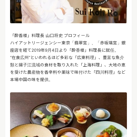
「酔香楼」料理長 山口将史 プロフィール
ハイアットリージェンシー東京「翡翠宮」、「赤坂璃宮」銀
座店を経て2019年9月4日より「酔香楼」料理長に就任。
“在食広州”といわれるほど多彩な「広東料理」、豊富な魚介
類と揚子江流域の食材を取り入れた「上海料理」、大地の恵
を受けた農産物を香辛料や薬味で味付けた「四川料理」など
本場中国の味を提供。