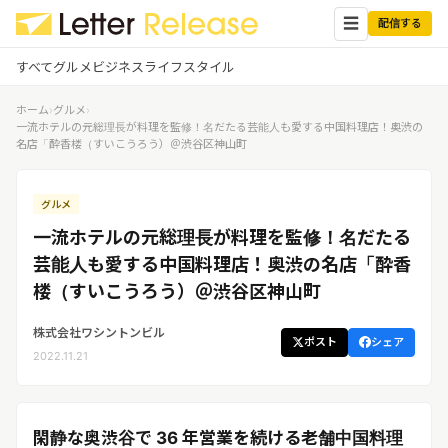
☰
配信する
すべて
グルメ
ビジネス
ライフスタイル
ホーム
›
グルメ
›
✕
ログイン
✕
一流ホテルの元総理長が料理を監修！名だたる芸能人も愛する中国料理店！奥渋の
名店「酔香楼（すいこうろう）＠渋谷区神山町
すべての記事
配信
プレスリリース配信ユーザー
グルメ
企業ユーザーでログイン
グルメ
する
一流ホテルの元総理長が料理を監修！名だたる
受信
レターリリース受信ユーザー
芸能人も愛する中国料理店！奥渋の名店「酔香
ビジネス
メディアユーザーでログインする
楼（すいこうろう）＠渋谷区神山町
レターリリースを受信（メディア登
録）
ライフスタイル
株式会社ワシントンビル
ポスト
シェア
2022.11.21
無料会員登録
ログイン
閑静な奥渋谷で 36 年営業を続ける老舗中国料理