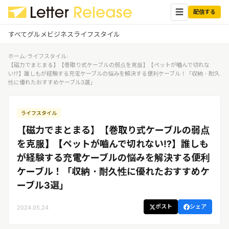
☰
配信する
すべて
グルメ
ビジネス
ライフスタイル
ホーム
›
ライフスタイル
›
✕
ログイン
✕
【磁力でまとまる】【巻取り式ケーブルの弱点を克服】【ペットが嚙んで切れな
い⁉】誰しもが経験する充電ケーブルの悩みを解決する便利ケーブル！「収納・耐久
性に優れたおすすめケーブル3選」
すべての記事
配信
プレスリリース配信ユーザー
企業ユーザーでログイン
ライフスタイル
グルメ
する
受信
【磁力でまとまる】【巻取り式ケーブルの弱点
レターリリース受信ユーザー
ビジネス
メディアユーザーでログインする
を克服】【ペットが嚙んで切れない⁉】誰しも
レターリリースを受信（メディア登
が経験する充電ケーブルの悩みを解決する便利
録）
ライフスタイル
ケーブル！「収納・耐久性に優れたおすすめケ
ーブル3選」
無料会員登録
ポスト
シェア
2024.05.24
ログイン