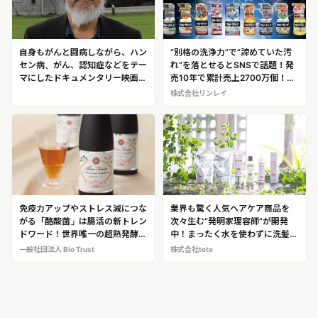
自身もがんと闘病しながら、ハン
“別格の洗浄力”で“諦めていた汚
セン病、がん、認知症などをテー
れ”を落とせるとSNSで話題！発
マにしたドキュメンタリー映画を
売10年で累計売上2700万個！超
製作！社会の不条理にもがき、苦
人気洗剤を開発した 創業80年の
株式会社リンレイ
労している人たちに希望を与える
老舗企業 株式会社リンレイ※商品
映画監督「野澤和之」
紹介・開発秘話など、取材が可能
です！
免疫力アップやストレス減につな
業界も驚く人気ヘアケア商品を
がる「酪酸菌」は腸活の新トレン
次々生む“発明家理容師”が開発
ドワード！世界唯一の超熟発酵ド
中！まったく水を使わずに洗髪で
リンク「アルマフェンテ」
きるドライシャンプー
一般社団法人 Bio Trust
株式会社tete
「Botanical tete Wiping
Shampoo」