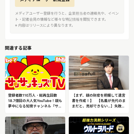
メディアユーザー登録を行うと、企業担当者の連絡先や、イベン
ト・記者会見の情報など様々な特記情報を閲覧できます。
※ 内容はリリースにより異なります。
関連する記事
登録者数110万人・総再生回数
【まず、親の財産を把握して遺言
18.7億回の大人気YouTube！親も
書を作成！】 【名義が先代のま
夢中になる知育チャンネル『サン
まだと、売却できない…】失敗し
サンキッズ TV』制作集団 株式会
ない「実家じまい」の方法を伝
社 aquwa
授！世界初の不動産テックを開発
した業界のパイオニア 株式会社
ブリスフル代表取締役 大石裕樹
（おおいし・ゆうき）