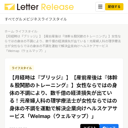
☰
配信する
すべて
グルメ
ビジネス
ライフスタイル
ホーム
›
ライフスタイル
›
✕
ログイン
✕
【月経時は『ブリッジ』】【産前産後は『体幹＆股関節のトレーニング』】女性な
らではの身体の不調により、数千億の経済損失が出ている！元産婦人科の理学療法
士が女性ならではの身体の不調を運動で解決企業向けヘルスケアサービス
すべての記事
「Welmap（ウェルマップ）」
配信
プレスリリース配信ユーザー
企業ユーザーでログイン
グルメ
する
ライフスタイル
受信
レターリリース受信ユーザー
【月経時は『ブリッジ』】【産前産後は『体幹
ビジネス
メディアユーザーでログインする
＆股関節のトレーニング』】女性ならではの身
レターリリースを受信（メディア登
録）
ライフスタイル
体の不調により、数千億の経済損失が出てい
る！元産婦人科の理学療法士が女性ならではの
身体の不調を運動で解決企業向けヘルスケアサ
無料会員登録
ービス「Welmap（ウェルマップ）」
ログイン