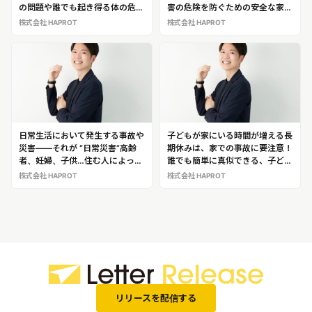
の問題や誰でも起き得る体の危険
害の危険を防ぐための安全な家づ
を解説！「作業療法士・安全な家
くりポイントを伝授！安全な家づ
株式会社 HAPROT
株式会社 HAPROT
づくりアドバイザー 満元 貴
くりについて医療従事者からの目
治」
線で教えてくれる作業療法士・安
全な家づくりアドバイザー「満元
貴治」※安全な家づくりの専門家
として満元氏の解説・出演が可能
です！
日常生活において発生する事故や
子どもが家にいる時間が増える長
災害――それが “日常災害”高齢
期休みは、家での事故に要注意！
者、妊婦、子供…住む人によって
誰でも簡単に真似できる、子ども
危険な場所は変わってくる！作業
の“日常災害”対策を伝授する作業
株式会社 HAPROT
株式会社 HAPROT
療法士・安全な家づくりアドバイ
療法士・安全な家づくりアドバイ
ザー「満元 貴治」※日常災害の専
ザー「満元 貴治」※日常災害の専
門家として満元氏の解説・出演が
門家として満元氏の解説・出演が
可能です！
可能です！
リリースを配信する