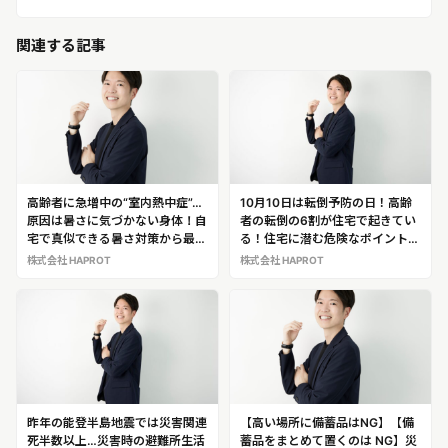
関連する記事
高齢者に急増中の“室内熱中症”…
10月10日は転倒予防の日！高齢
原因は暑さに気づかない身体！自
者の転倒の6割が住宅で起きてい
宅で真似できる暑さ対策から最先
る！住宅に潜む危険なポイントを
端の暑さ対策住宅まで解説する
教えてくれる、安全な家づくりア
株式会社 HAPROT
株式会社 HAPROT
作業療法士・安全な家づくりアド
ドバイザー「満元 貴治」
バイザー「満元 貴治」※日常災害
の専門家として満元氏の解説・出
演が可能です！
昨年の能登半島地震では災害関連
【高い場所に備蓄品はNG】【備
死半数以上…災害時の避難所生活
蓄品をまとめて置くのは NG】災