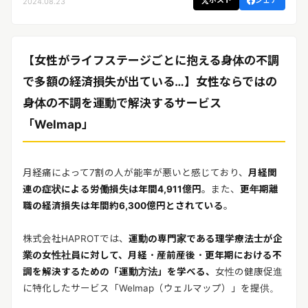
ポスト
シェア
2024.08.23
リリースを配信する
【女性がライフステージごとに抱える身体の不調
で多額の経済損失が出ている…】
女性ならではの
身体の不調を運動で解決するサービス
「Welmap」
月経痛によって7割の人が能率が悪いと感じており、
月経関
連の症状による労働損失は年間4,911億円
。また、
更年期離
職の経済損失は年間約6,300億円とされている
。
株式会社HAPROTでは、
運動の専門家である理学療法士が企
業の女性社員に対して、月経・産前産後・更年期における不
調を解決するための「運動方法」を学べる、
女性の健康促進
に特化したサービス「Welmap（ウェルマップ）」を提供。